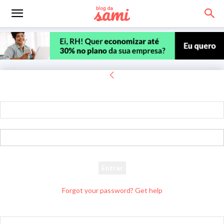
Entrar
Bem-vindo! Entre na sua conta
seu usuário
sua senha
Forgot your password? Get help
Recuperar senha
Recupere sua senha