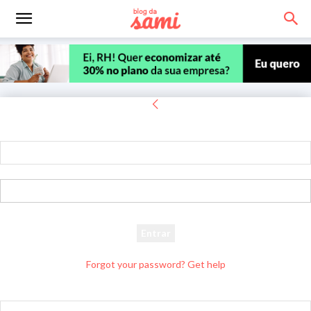
Entrar
Bem-vindo! Entre na sua conta
seu usuário
sua senha
Forgot your password? Get help
Recuperar senha
Recupere sua senha