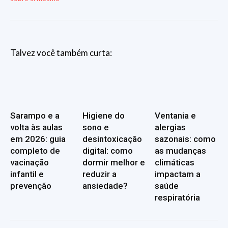
Talvez você também curta:
Sarampo e a
Higiene do
Ventania e
volta às aulas
sono e
alergias
em 2026: guia
desintoxicação
sazonais: como
completo de
digital: como
as mudanças
vacinação
dormir melhor e
climáticas
infantil e
reduzir a
impactam a
prevenção
ansiedade?
saúde
respiratória