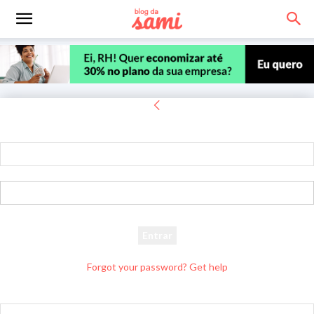
Entrar
Bem-vindo! Entre na sua conta
seu usuário
sua senha
Forgot your password? Get help
Recuperar senha
Recupere sua senha