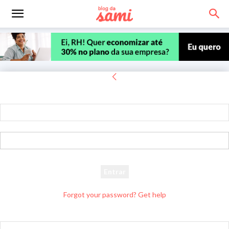
Entrar
Bem-vindo! Entre na sua conta
seu usuário
sua senha
Forgot your password? Get help
Recuperar senha
Recupere sua senha