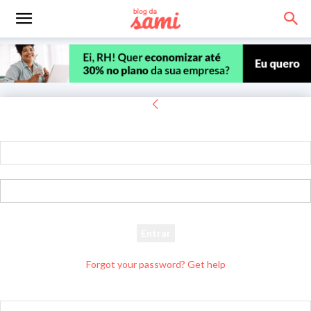
Entrar
Bem-vindo! Entre na sua conta
seu usuário
sua senha
Forgot your password? Get help
Recuperar senha
Recupere sua senha