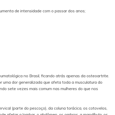
aumenta de intensidade com o passar dos anos;
matológica no Brasil, ficando atrás apenas da osteoartrite.
por uma dor generalizada que afeta toda a musculatura do
sendo sete vezes mais comum nas mulheres do que nos
rvical (parte do pescoço), da coluna torácica, os cotovelos,
ode afetar a lombar, o abdômen, os ombros, a mandíbula, os