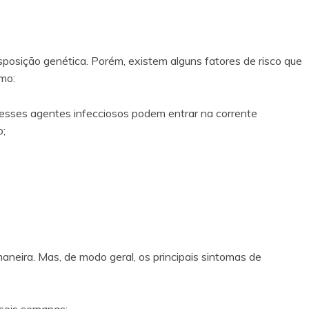
sposição genética. Porém, existem alguns fatores de risco que
mo:
e esses agentes infecciosos podem entrar na corrente
o;
eira. Mas, de modo geral, os principais sintomas de
 seis semanas;