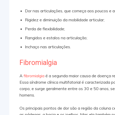
Dor nas articulações, que começa aos poucos e 
Rigidez e diminuição da mobilidade articular;
Perda de flexibilidade;
Rangidos e estalos na articulação;
Inchaço nas articulações.
Fibromialgia
A
fibromialgia
é a segunda maior causa de doença reu
Essa síndrome clínica multifatorial é caracterizada 
corpo, e surge geralmente entre os 30 e 50 anos, 
homens.
Os principais pontos de dor são a região da coluna ce
as nádegas, a bacia e os joelhos. Mas ela também p