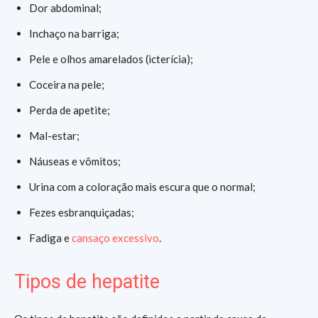
Dor abdominal;
Inchaço na barriga;
Pele e olhos amarelados (icterícia);
Coceira na pele;
Perda de apetite;
Mal-estar;
Náuseas e vômitos;
Urina com a coloração mais escura que o normal;
Fezes esbranquiçadas;
Fadiga e
cansaço excessivo
.
Tipos de hepatite