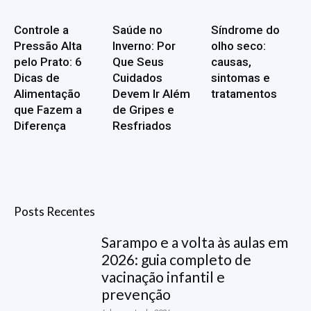
Controle a
Saúde no
Síndrome do
Pressão Alta
Inverno: Por
olho seco:
pelo Prato: 6
Que Seus
causas,
Dicas de
Cuidados
sintomas e
Alimentação
Devem Ir Além
tratamentos
que Fazem a
de Gripes e
Diferença
Resfriados
Posts Recentes
Sarampo e a volta às aulas em
2026: guia completo de
vacinação infantil e
prevenção