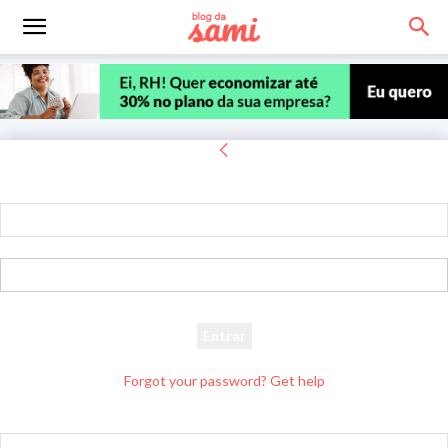
Entrar
Bem-vindo! Entre na sua conta
seu usuário
sua senha
Forgot your password? Get help
Recuperar senha
Recupere sua senha