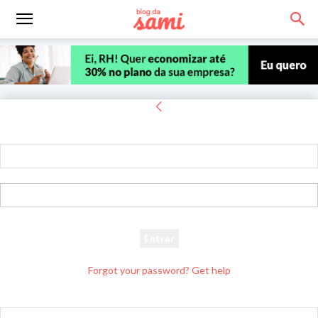
Entrar
Bem-vindo! Entre na sua conta
seu usuário
sua senha
Forgot your password? Get help
Recuperar senha
Recupere sua senha