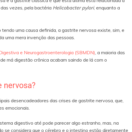
osa e a gastrite clássica é que esta última está relacionada a
das vezes, pela bactéria
Helicobacter pylori
, enquanto a
endo uma causa definida, a gastrite nervosa existe, sim, e
ada uma mera invenção das pessoas.
e Digestiva e Neurogastroenterologia (SBMDN)
, a maioria das
de má digestão crônica acabam saindo de lá com o
te nervosa?
ipais desencadeadores das crises de gastrite nervosa, que,
res emocionais.
tema digestivo até pode parecer algo estranho, mas, na
o se considera que o cérebro e o intestino estão diretamente