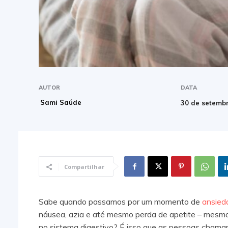
AUTOR
DATA
Sami Saúde
30 de setemb
Compartilhar
Sabe quando passamos por um momento de
ansie
náusea, azia e até mesmo perda de apetite – mesmo
no sistema digestivo? É isso que as pessoas chama