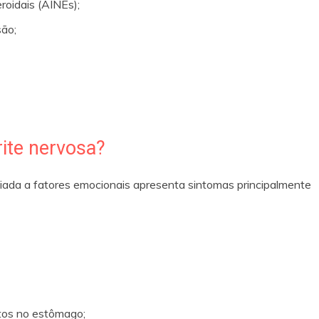
roidais (AINEs);
são;
rite nervosa?
ciada a fatores emocionais apresenta sintomas principalmente
tos no estômago;