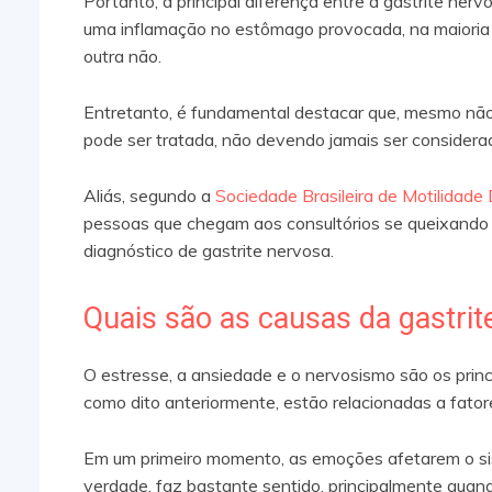
Portanto, a principal diferença entre a gastrite nerv
uma inflamação no estômago provocada, na maioria 
outra não.
Entretanto, é fundamental destacar que, mesmo não t
pode ser tratada, não devendo jamais ser consider
Aliás, segundo a
Sociedade Brasileira de Motilidad
pessoas que chegam aos consultórios se queixando 
diagnóstico de gastrite nervosa.
Quais são as causas da gastri
O estresse, a ansiedade e o nervosismo são os princ
como dito anteriormente, estão relacionadas a fato
Em um primeiro momento, as emoções afetarem o sis
verdade, faz bastante sentido, principalmente quand