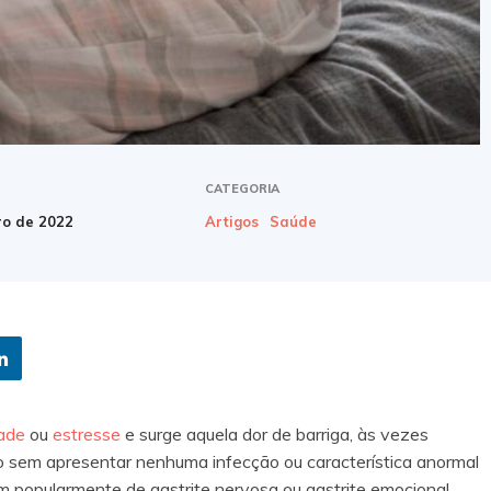
CATEGORIA
ro de 2022
Artigos
Saúde
dade
ou
estresse
e surge aquela dor de barriga, às vezes
 sem apresentar nenhuma infecção ou característica anormal
m popularmente de gastrite nervosa ou gastrite emocional.