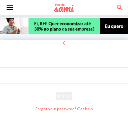
Entrar
Bem-vindo! Entre na sua conta
seu usuário
sua senha
Forgot your password? Get help
Recuperar senha
Recupere sua senha