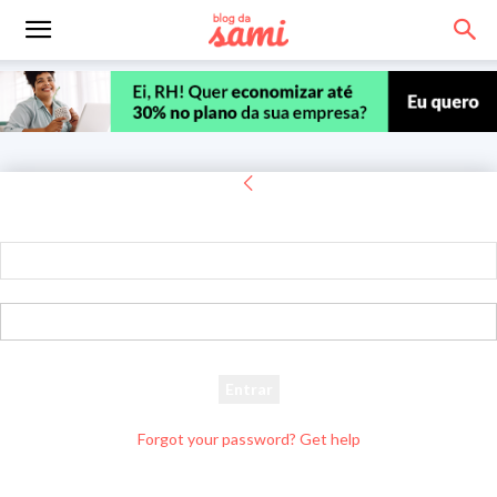
Entrar
Bem-vindo! Entre na sua conta
seu usuário
sua senha
Forgot your password? Get help
Recuperar senha
Recupere sua senha