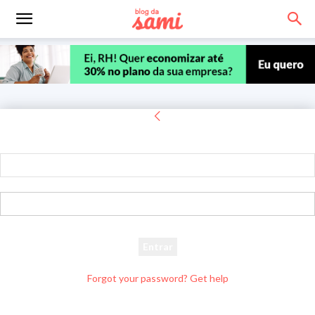
Entrar
Bem-vindo! Entre na sua conta
seu usuário
sua senha
Forgot your password? Get help
Recuperar senha
Recupere sua senha