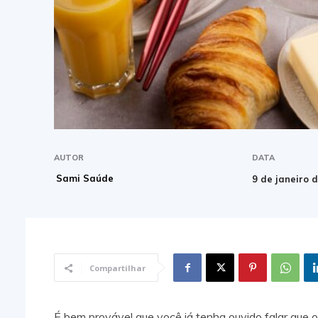
AUTOR
DATA
Sami Saúde
9 de janeiro 
Compartilhar
É bem provável que você já tenha ouvido falar que o