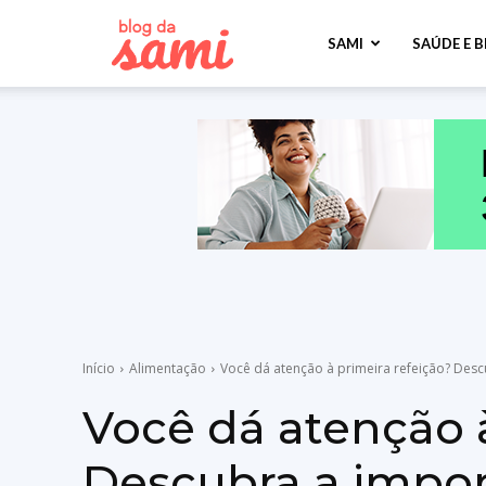
Sami
SAMI
SAÚDE E 
Saúde
Início
Alimentação
Você dá atenção à primeira refeição? Descu
Você dá atenção à
Descubra a impor