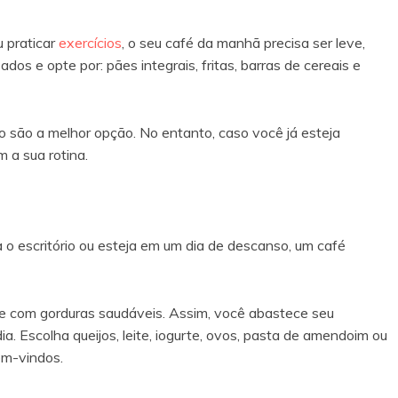
u praticar
exercícios
, o seu café da manhã precisa ser leve,
dos e opte por: pães integrais, fritas, barras de cereais e
o são a melhor opção. No entanto, caso você já esteja
 a sua rotina.
 o escritório ou esteja em um dia de descanso, um café
 e com gorduras saudáveis. Assim, você abastece seu
a. Escolha queijos, leite, iogurte, ovos, pasta de amendoim ou
em-vindos.