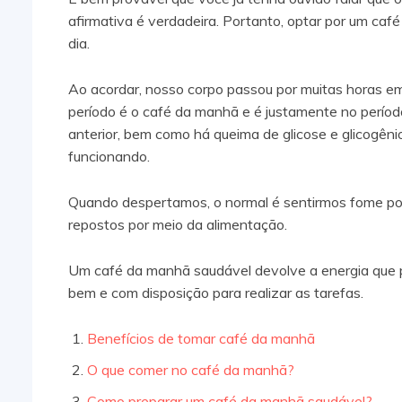
afirmativa é verdadeira. Portanto, optar por um ca
dia.
Ao acordar, nosso corpo passou por muitas horas 
período é o café da manhã e é justamente no perío
anterior, bem como há queima de glicose e glicogên
funcionando.
Quando despertamos, o normal é sentirmos fome porq
repostos por meio da alimentação.
Um café da manhã saudável devolve a energia que p
bem e com disposição para realizar as tarefas.
Benefícios de tomar café da manhã
O que comer no café da manhã?
Como preparar um café da manhã saudável?