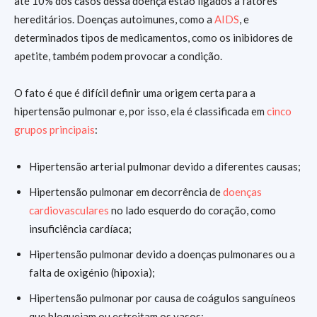
até 10% dos casos dessa doença estão ligados a fatores
hereditários. Doenças autoimunes, como a
AIDS
, e
determinados tipos de medicamentos, como os inibidores de
apetite, também podem provocar a condição.
O fato é que é difícil definir uma origem certa para a
hipertensão pulmonar e, por isso, ela é classificada em
cinco
grupos principais
:
Hipertensão arterial pulmonar devido a diferentes causas;
Hipertensão pulmonar em decorrência de
doenças
cardiovasculares
no lado esquerdo do coração, como
insuficiência cardíaca;
Hipertensão pulmonar devido a doenças pulmonares ou a
falta de oxigénio (hipoxia);
Hipertensão pulmonar por causa de coágulos sanguíneos
que bloqueiam ou estreitam os vasos;