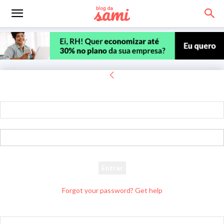
Entrar
Bem-vindo! Entre na sua conta
seu usuário
sua senha
Forgot your password? Get help
Recuperar senha
Recupere sua senha