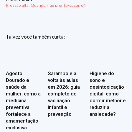
Pressão alta: Quando ir ao pronto-socorro?
Talvez você também curta:
Agosto
Sarampo e a
Higiene do
Dourado e
volta às aulas
sono e
saúde da
em 2026: guia
desintoxicação
mulher: como a
completo de
digital: como
medicina
vacinação
dormir melhor e
preventiva
infantil e
reduzir a
fortalece a
prevenção
ansiedade?
amamentação
exclusiva