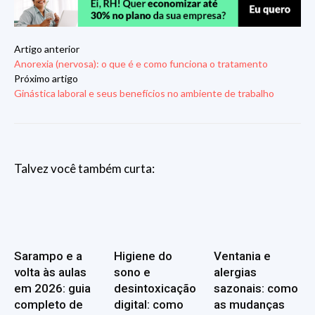
Artigo anterior
Anorexia (nervosa): o que é e como funciona o tratamento
Próximo artigo
Ginástica laboral e seus benefícios no ambiente de trabalho
Talvez você também curta:
Sarampo e a
Higiene do
Ventania e
volta às aulas
sono e
alergias
em 2026: guia
desintoxicação
sazonais: como
completo de
digital: como
as mudanças