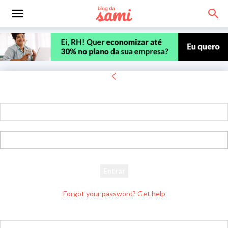
Entrar
Bem-vindo! Entre na sua conta
seu usuário
sua senha
Forgot your password? Get help
Recuperar senha
Recupere sua senha