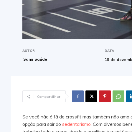
AUTOR
DATA
Sami Saúde
19 de dezemb
Compartilhar
Se você não é fã de crossfit mas também não ama a 
opção para sair do
sedentarismo
. Com diversos benef
trabalha todo o corpo, desde o equilíbrio à resistênci