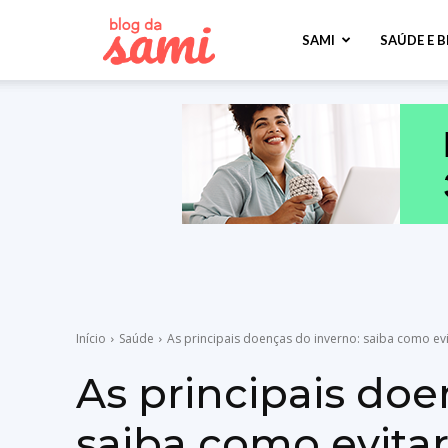
Sami
SAMI
SAÚDE E 
Saúde
Início
Saúde
As principais doenças do inverno: saiba como ev
As principais doe
saiba como evita