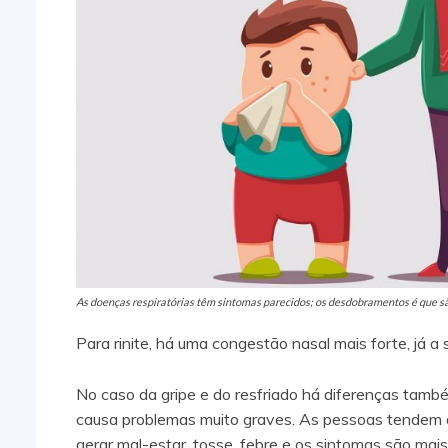
As doenças respiratórias têm sintomas parecidos; os desdobramentos é que s
Para rinite, há uma congestão nasal mais forte, já a 
No caso da gripe e do resfriado há diferenças tamb
causa problemas muito graves. As pessoas tendem a 
gerar mal-estar, tosse, febre e os sintomas são mais