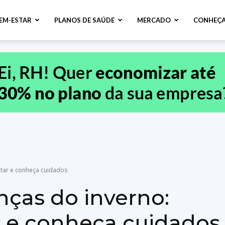
BEM-ESTAR
PLANOS DE SAÚDE
MERCADO
CONHEÇA
itar e conheça cuidados
nças do inverno:
r e conheça cuidados