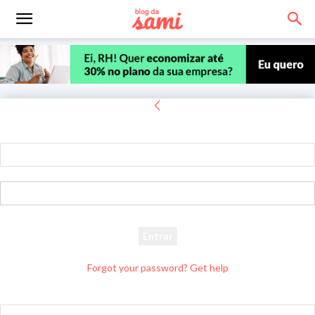
Entrar
Bem-vindo! Entre na sua conta
seu usuário
sua senha
Forgot your password? Get help
Recuperar senha
Recupere sua senha