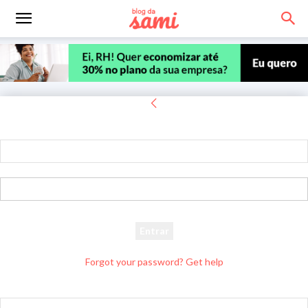
Entrar
Bem-vindo! Entre na sua conta
seu usuário
sua senha
Forgot your password? Get help
Recuperar senha
Recupere sua senha