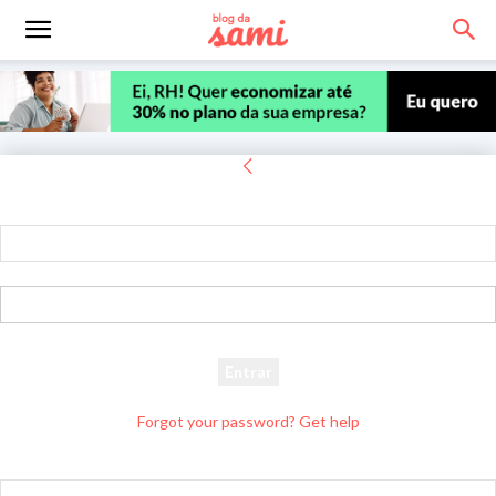
Entrar
Bem-vindo! Entre na sua conta
seu usuário
sua senha
Forgot your password? Get help
Recuperar senha
Recupere sua senha