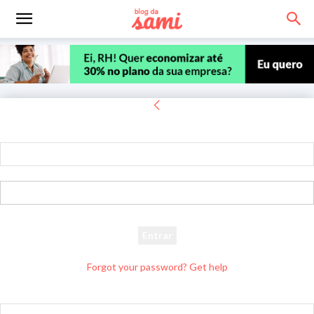
Entrar
Bem-vindo! Entre na sua conta
seu usuário
sua senha
Forgot your password? Get help
Recuperar senha
Recupere sua senha