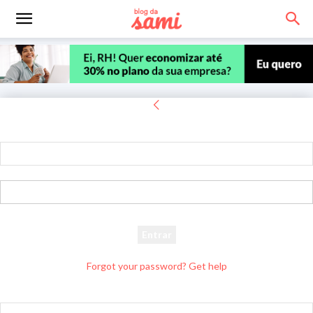
Entrar
Bem-vindo! Entre na sua conta
seu usuário
sua senha
Forgot your password? Get help
Recuperar senha
Recupere sua senha