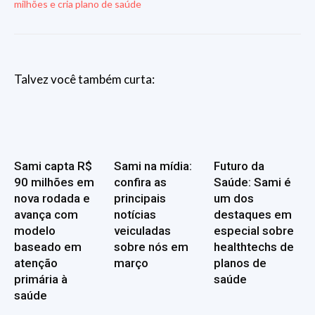
milhões e cria plano de saúde
Talvez você também curta:
Sami capta R$
Sami na mídia:
Futuro da
90 milhões em
confira as
Saúde: Sami é
nova rodada e
principais
um dos
avança com
notícias
destaques em
modelo
veiculadas
especial sobre
baseado em
sobre nós em
healthtechs de
atenção
março
planos de
primária à
saúde
saúde