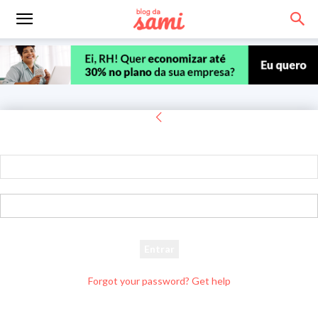
Entrar
Bem-vindo! Entre na sua conta
seu usuário
sua senha
Forgot your password? Get help
Recuperar senha
Recupere sua senha