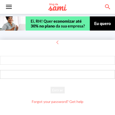
Entrar
Bem-vindo! Entre na sua conta
seu usuário
sua senha
Forgot your password? Get help
Recuperar senha
Recupere sua senha