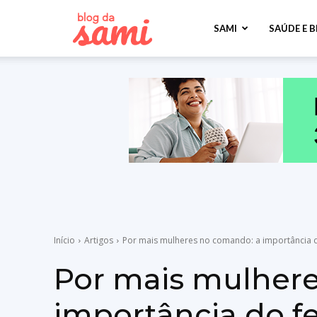
Sami
SAMI
SAÚDE E 
Saúde
Início
Artigos
Por mais mulheres no comando: a importância d
Por mais mulher
importância do f