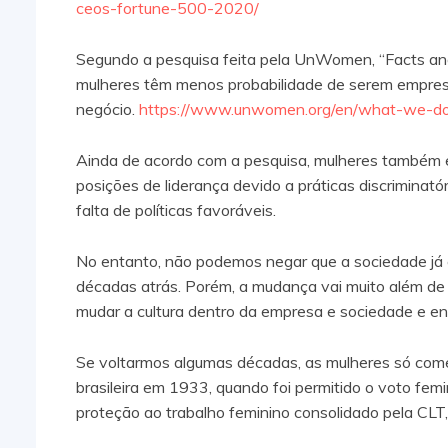
ceos-fortune-500-2020/
Segundo a pesquisa feita pela UnWomen, “Facts and
mulheres têm menos probabilidade de serem empresá
negócio.
https://www.unwomen.org/en/what-we-do
Ainda de acordo com a pesquisa, mulheres também enf
posições de liderança devido a práticas discriminatór
falta de políticas favoráveis.
No entanto, não podemos negar que a sociedade já
décadas atrás. Porém, a mudança vai muito além de
mudar a cultura dentro da empresa e sociedade e enx
Se voltarmos algumas décadas, as mulheres só come
brasileira em 1933, quando foi permitido o voto femin
proteção ao trabalho feminino consolidado pela CLT