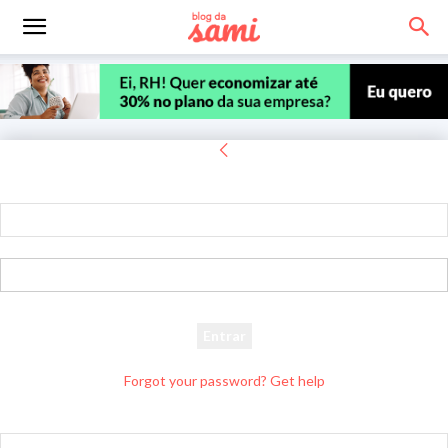
Entrar
Bem-vindo! Entre na sua conta
seu usuário
sua senha
Forgot your password? Get help
Recuperar senha
Recupere sua senha