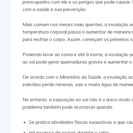
preocupados com ele e os perigos que pode causar.
com a saúde e sua prevenção.
Mais comum nos meses mais quentes, a insolação ac
temperatura corporal passa a aumentar de maneira mu
para resfriar o corpo. Assim, começam os primeiros s
Podendo levar ao coma e até à morte, a insolação p
ao sol pode gerar queimaduras graves e aumentar o r
De acordo com o Ministério da Saúde, a insolação 
indivíduo perde minerais, sais e muita água de maneir
No entanto, a exposição ao sol não é o único modo d
problema também pode acontecer quando:
Se pratica atividades físicas exaustivas e que c
Há excesso de roupas durante o calor;