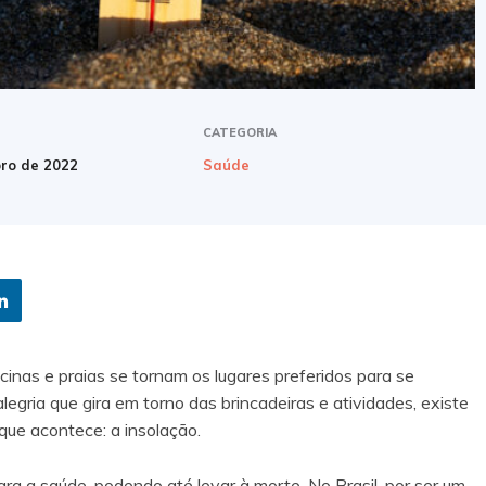
CATEGORIA
ro de 2022
Saúde
inas e praias se tornam os lugares preferidos para se
legria que gira em torno das brincadeiras e atividades, existe
que acontece: a insolação.
a a saúde, podendo até levar à morte. No Brasil, por ser um