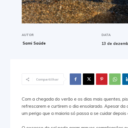
AUTOR
DATA
Sami Saúde
13 de dezemb
Compartilhar
Com a chegada do verão e os dias mais quentes, pisc
refrescarem e curtirem o dia ensolarado. Apesar da a
um perigo que a maioria só passa a se cuidar depois 
O excesso de sol pode gerar graves complicações par