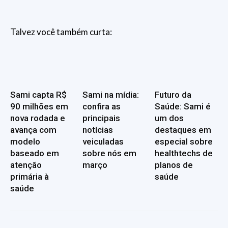
Talvez você também curta:
Sami capta R$
Sami na mídia:
Futuro da
90 milhões em
confira as
Saúde: Sami é
nova rodada e
principais
um dos
avança com
notícias
destaques em
modelo
veiculadas
especial sobre
baseado em
sobre nós em
healthtechs de
atenção
março
planos de
primária à
saúde
saúde