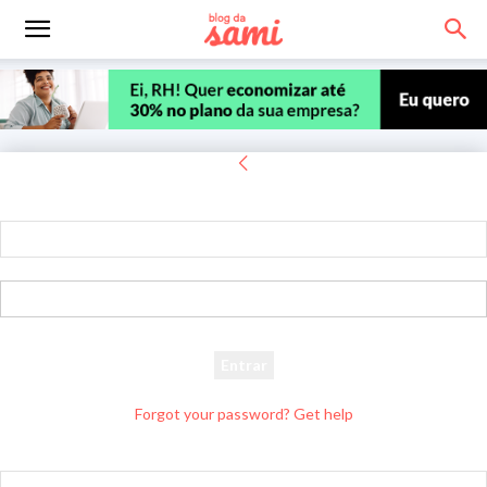
Entrar
Bem-vindo! Entre na sua conta
seu usuário
sua senha
Forgot your password? Get help
Recuperar senha
Recupere sua senha