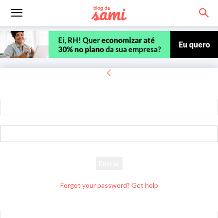
Entrar
Bem-vindo! Entre na sua conta
seu usuário
sua senha
Forgot your password? Get help
Recuperar senha
Recupere sua senha