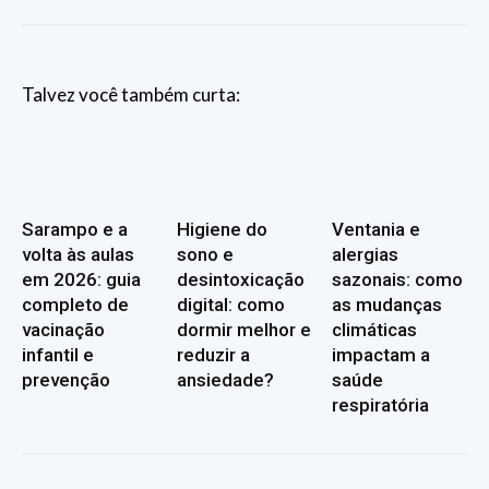
Talvez você também curta:
Sarampo e a
Higiene do
Ventania e
volta às aulas
sono e
alergias
em 2026: guia
desintoxicação
sazonais: como
completo de
digital: como
as mudanças
vacinação
dormir melhor e
climáticas
infantil e
reduzir a
impactam a
prevenção
ansiedade?
saúde
respiratória