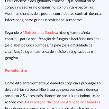
tira a eficiência dos glóbulos brancos – que combatem os
corpos invasores no organismo, como vírus e bactérias.
Assim, as chances de a pessoa com diabetes contrair doenças
infecciosas, como gripes e resfriados, aumentam.
Segundo o
Ministério da Saúde
, a hiperglicemia ainda
contribui para a proliferação de fungos e bactérias nos pés
(pé diabético), nos pulmões, na pele (pela dificuldade de
cicatrização), genitais, área de incisão cirúrgica, boca e
gengiva.
Periodontite
Como dito anteriormente, o diabetes propicia a propagação
de bactérias na boca. Não à toa que pessoas com a doença
possuem 2,5 vezes mais chances de possuir periodontite, de
acordo com a
Associação Nacional de Atenção ao Diabetes
.
Essa doença começa com um acúmulo de placa bacteriana