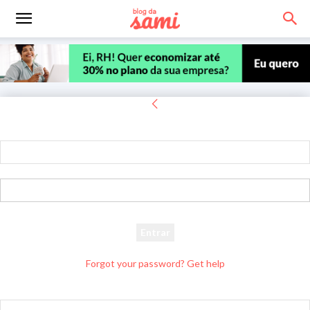
Entrar
Bem-vindo! Entre na sua conta
seu usuário
sua senha
Forgot your password? Get help
Recuperar senha
Recupere sua senha