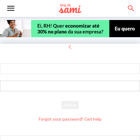
Entrar
Bem-vindo! Entre na sua conta
seu usuário
sua senha
Forgot your password? Get help
Recuperar senha
Recupere sua senha