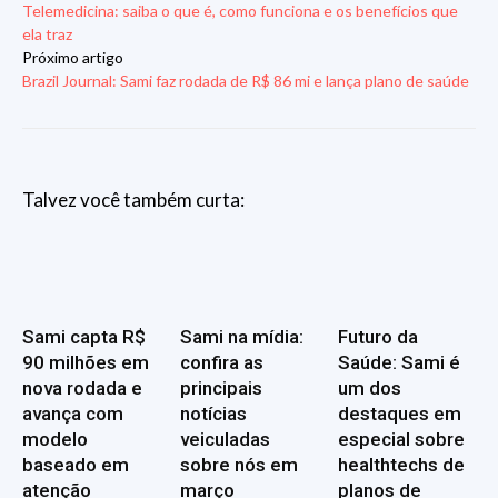
Telemedicina: saiba o que é, como funciona e os benefícios que
ela traz
Próximo artigo
Brazil Journal: Sami faz rodada de R$ 86 mi e lança plano de saúde
Talvez você também curta:
Sami capta R$
Sami na mídia:
Futuro da
90 milhões em
confira as
Saúde: Sami é
nova rodada e
principais
um dos
avança com
notícias
destaques em
modelo
veiculadas
especial sobre
baseado em
sobre nós em
healthtechs de
atenção
março
planos de