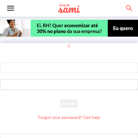
Entrar
Bem-vindo! Entre na sua conta
seu usuário
sua senha
Forgot your password? Get help
Recuperar senha
Recupere sua senha