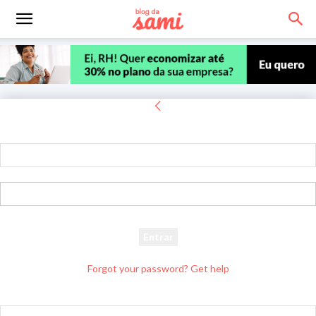
Entrar
Bem-vindo! Entre na sua conta
seu usuário
sua senha
Forgot your password? Get help
Recuperar senha
Recupere sua senha