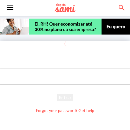
Entrar
Bem-vindo! Entre na sua conta
seu usuário
sua senha
Forgot your password? Get help
Recuperar senha
Recupere sua senha