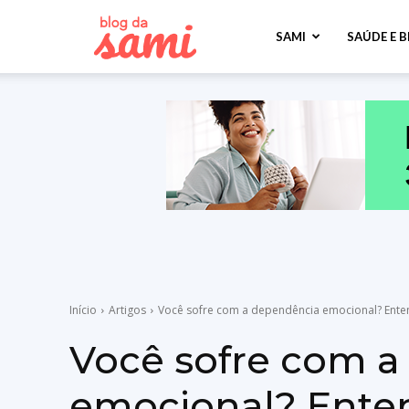
Sami
SAMI
SAÚDE E 
Saúde
Início
Artigos
Você sofre com a dependência emocional? Enten
Você sofre com 
emocional? Ente