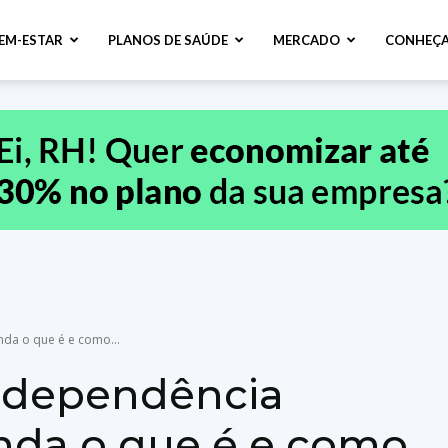
BEM-ESTAR
PLANOS DE SAÚDE
MERCADO
CONHEÇA
da o que é e como...
a dependência
nda o que é e como