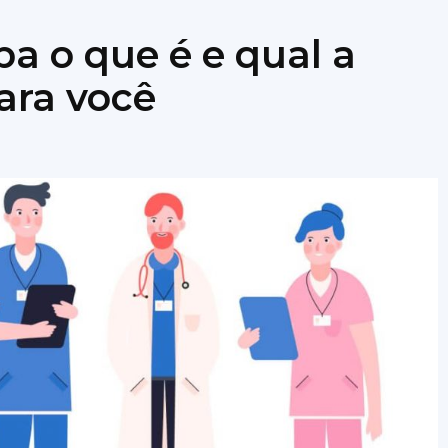
ba o que é e qual a
ara você