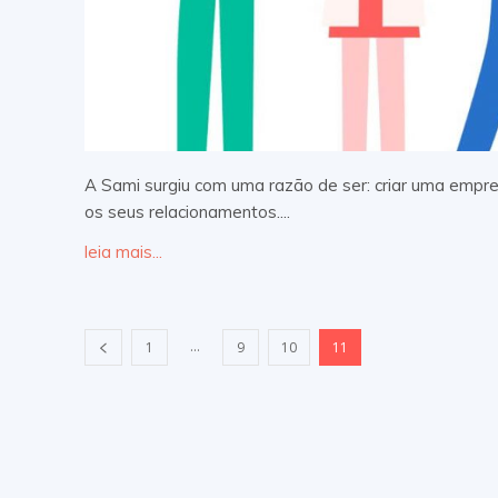
A Sami surgiu com uma razão de ser: criar uma empr
os seus relacionamentos....
leia mais...
...
1
9
10
11