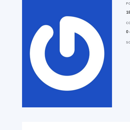
P
18
C
0
SO