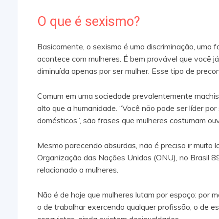
O que é sexismo?
Basicamente, o sexismo é uma discriminação, uma f
acontece com mulheres. É bem provável que você j
diminuída apenas por ser mulher. Esse tipo de preco
Comum em uma sociedade prevalentemente machista
alto que a humanidade. “Você não pode ser líder por
domésticos”, são frases que mulheres costumam ouv
Mesmo parecendo absurdas, não é preciso ir muito l
Organização das Nações Unidas (ONU), no Brasil 
relacionado a mulheres.
Não é de hoje que mulheres lutam por espaço: por me
o de trabalhar exercendo qualquer profissão, o de e
conquistas, ainda existem desigualdades.