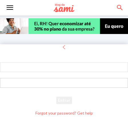
Entrar
Bem-vindo! Entre na sua conta
seu usuário
sua senha
Forgot your password? Get help
Recuperar senha
Recupere sua senha