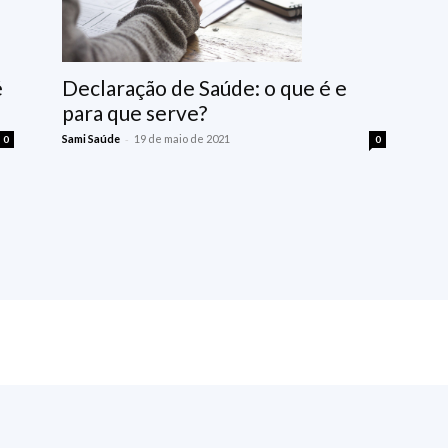
Declaração de Saúde: o que é e
é
para que serve?
-
Sami Saúde
19 de maio de 2021
0
0