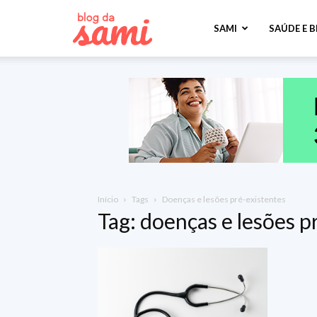
Sami
SAMI
SAÚDE E 
Saúde
Início
Tags
Doenças e lesões pré-existentes
Tag: doenças e lesões p