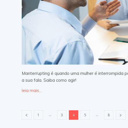
Manterrupting é quando uma mulher é interrompida po
a sua fala. Saiba como agir!
leia mais...
...
...
1
3
4
5
8