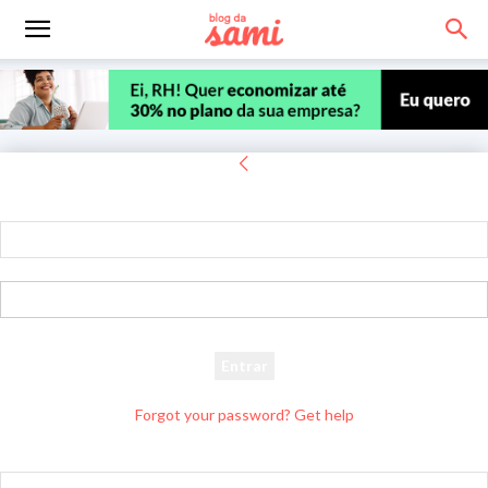
Entrar
Bem-vindo! Entre na sua conta
seu usuário
sua senha
Forgot your password? Get help
Recuperar senha
Recupere sua senha