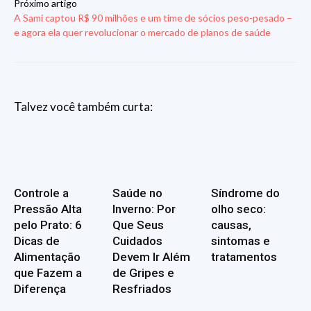
Próximo artigo
A Sami captou R$ 90 milhões e um time de sócios peso-pesado –
e agora ela quer revolucionar o mercado de planos de saúde
Talvez você também curta:
Controle a
Saúde no
Síndrome do
Pressão Alta
Inverno: Por
olho seco:
pelo Prato: 6
Que Seus
causas,
Dicas de
Cuidados
sintomas e
Alimentação
Devem Ir Além
tratamentos
que Fazem a
de Gripes e
Diferença
Resfriados