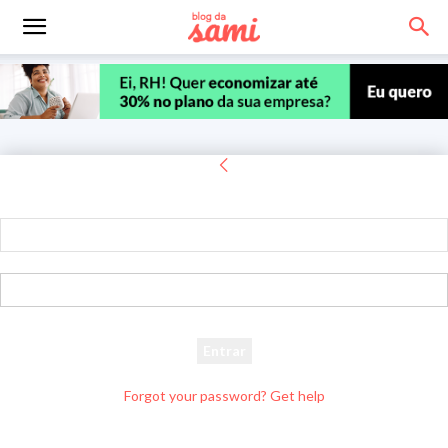
Entrar
Bem-vindo! Entre na sua conta
seu usuário
sua senha
Forgot your password? Get help
Recuperar senha
Recupere sua senha