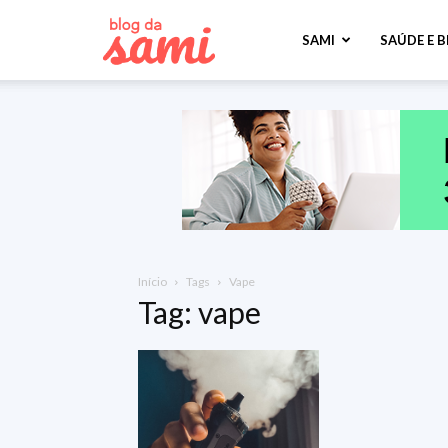
Sami
SAMI
SAÚDE E 
Saúde
Início
Tags
Vape
Tag: vape