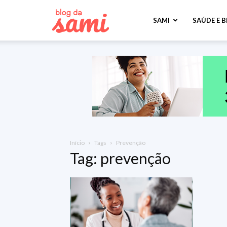
Sami
SAMI
SAÚDE E 
Saúde
Início
Tags
Prevenção
Tag: prevenção