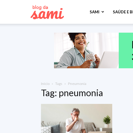
Sami
SAMI
SAÚDE E 
Saúde
Início
Tags
Pneumonia
Tag: pneumonia