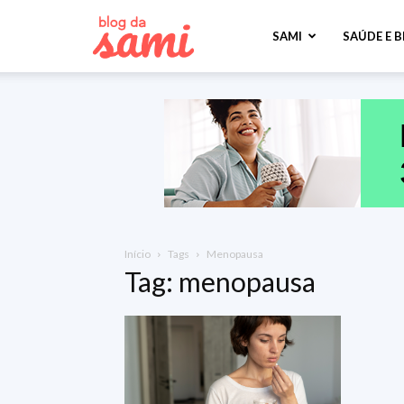
Sami
SAMI
SAÚDE E 
Saúde
Início
Tags
Menopausa
Tag: menopausa