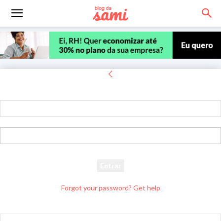
Entrar
Bem-vindo! Entre na sua conta
seu usuário
sua senha
Forgot your password? Get help
Recuperar senha
Recupere sua senha