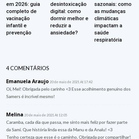
em 2026: guia
desintoxicação
sazonais: como
completo de
digital: como
as mudanças
vacinação
dormir melhor e
climáticas
infantil e
reduzir a
impactam a
prevenção
ansiedade?
saúde
respiratória
4 COMENTÁRIOS
Emanuela Araujo
20 de maio de 2021 At 17:42
Oi, Mel! Obrigada pelo carinho <3 Esse acolhimento genuíno dos
Samers é incrível mesmo!
Melina
20 de maio de 2021 At 12:05
Caramba, cada dia que passa, me sinto mais feliz por fazer parte
da Sami. Que história linda essa da Manu e da Analu! <3
Tenho certeza que esse é o caminho. Obrigada por compartilhar!