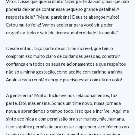
Vitor. Disse que queria muito fazer parte da Sami, mas que não
poderia deixar de contar esse pequeno grande detalhe! A
resposta dele? “Manu, parabéns! Deus te abençoe muito!
Estou muito feliz! Vamos acelerar para você vir, poder
organizar tudo e sair [de licença-maternidade] tranquila”.
Desde então, faço parte de um time incrível, que tem o
compromisso muito claro de cuidar das pessoas, construir
confiança em todos os seus relacionamentos e que respeitou
não só a minha gestação, como acolhe com carinho a minha
Analu a cada reunião em que preciso estar com ela no colo!
A gente erra? Muito! Inclusive nos relacionamentos, faz
parte. Dói, mas ensina. Somos um time novo, numa jornada
nova, e aprendemos o tempo todo. Isso que é incrível. Aqui, me
sinto acolhida e com permissão pra ser mulher, mãe, humana.
Isso significa permissão pra testar e aprender, acolhimento no
tombo e celebração na vitória. E muitos sorrisos genuínos