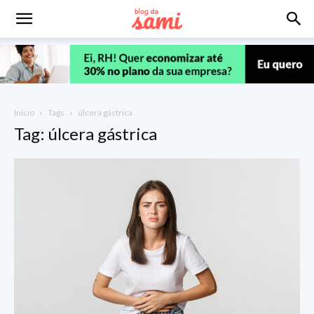
Início
Tags
úlcera gástrica
Tag: úlcera gástrica