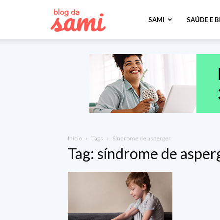
Sami
SAMI
SAÚDE E 
Saúde
Início
Tags
Síndrome de asperger
Tag: síndrome de asper